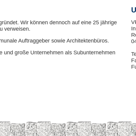
U
V
gründet. Wir können dennoch auf eine 25 jährige
In
u verweisen.
R
ommunale Auftraggeber sowie Architektenbüros.
0
lere und große Unternehmen als Subunternehmen
T
F
F