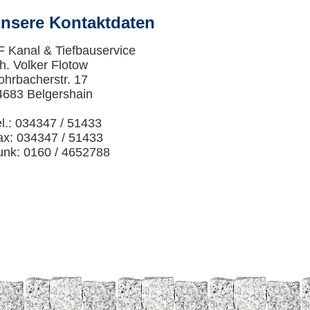
nsere Kontaktdaten
F Kanal & Tiefbauservice
h. Volker Flotow
ohrbacherstr. 17
4683 Belgershain
el.: 034347 / 51433
ax: 034347 / 51433
unk: 0160 / 4652788